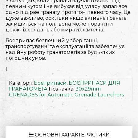
У ситуаціях, коли граната влучає в об’єкт під
певним кутом і не вибухає від удару, запал все
одно підірве гранату протягом певного часу. Це
дуже важливо, оскільки якщо активна граната
залишиться на полі, вона може поранити
дружніх солдатів або мирних жителів.
Боеприпас безпечний у зберіганні,
транспортуванні та експлуатації та забезпечує
надійну роботу гранатометів за будь-яких
погодних умов.
t
Категорії:
Боєприпаси
,
БОЄПРИПАСИ ДЛЯ
ГРАНАТОМЕТА
Позначка:
30x29mm
GRENADES for Automatic Grenade Launchers
ОСНОВНІ ХАРАКТЕРИСТИКИ