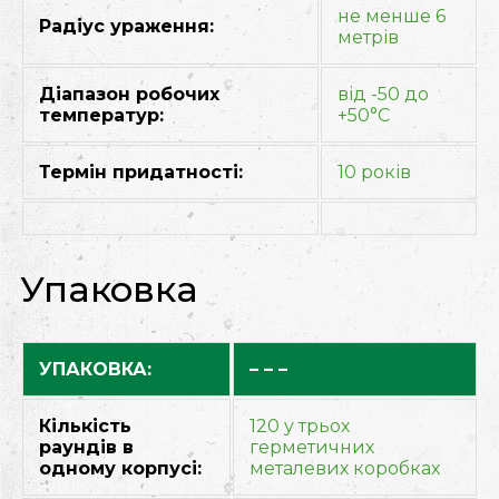
не менше 6
Радіус ураження:
метрів
Діапазон робочих
від -50 до
температур:
+50°C
Термін придатності:
10 років
Упаковка
УПАКОВКА:
– – –
Кількість
120 у трьох
раундів в
герметичних
одному корпусі:
металевих коробках