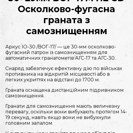
Осколково-фугасна
граната з
самознищенням
Аркус ІО-30 /ВОГ-17/ — це 30-мм осколково-
фугасний патрон із самознищенням для
автоматичних гранатометів АГС-17 та АГС-30.
Снаряд забезпечує ефективну дію по військах
противника на відкритій місцевості або в
легких укриттях на відстані до 1700 м.
Граната оснащена дистанційним підривником
самознищення.
Гранати для самознищення мають величезну
перевагу, оскільки вони вибухають протягом 14-
19 секунд, навіть якщо вони не вибухнули
головним запалом.