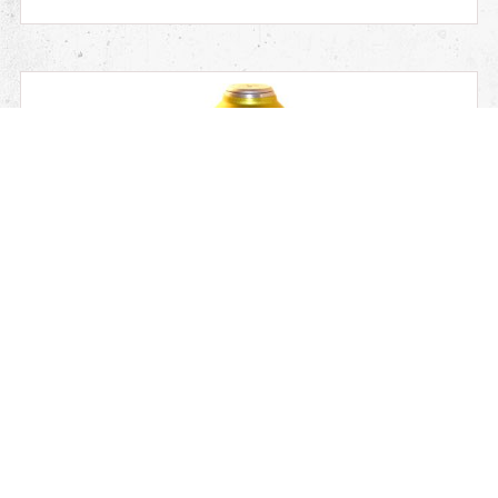
40×46 мм HE-SD
Осколково-фугасна граната з самознищенням
Description