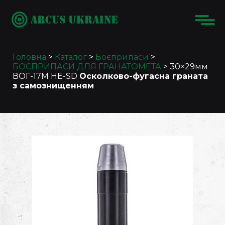
Головна
>
Каталог
>
Боєприпаси
>
БОЄПРИПАСИ ДЛЯ ГРАНАТОМЕТА
>
30×29мм
ВОГ-17М HE-SD
Осколково-фугасна граната
з самознищенням