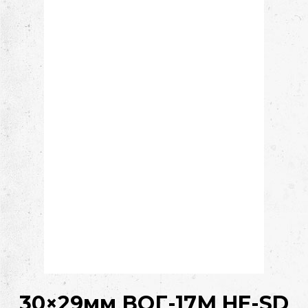
30×29мм ВОГ-17М HE-SD