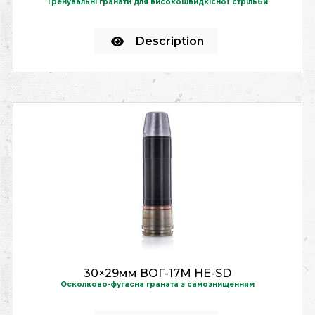
Тренувальні гранати для високошвидкісної стрільби
Description
30×29мм ВОГ-17М HE-SD
Осколково-фугасна граната з самознищенням