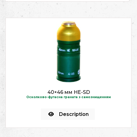
40×46 мм HE-SD
Осколково-фугасна граната з самознищенням
Description