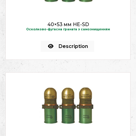
40×53 мм HE-SD
Осколково-фугасна граната з самознищенням
Description