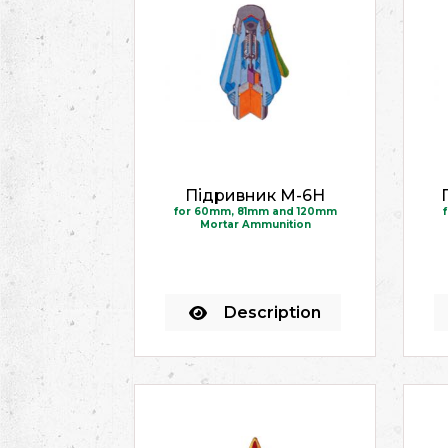
Підривник M-6H
for 60mm, 81mm and 120mm
Mortar Ammunition
Description