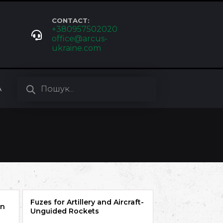
CONTACT:
+380957502020
office@arcus-
ukraine.com
Пошук
товарів
A
Fuzes for Artillery and Aircraft-
on
Unguided Rockets