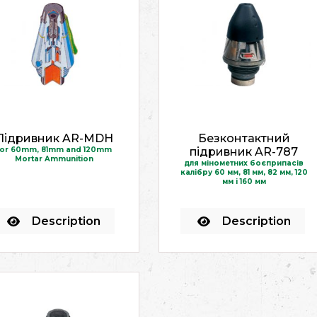
Підривник AR-MDH
Безконтактний
for 60mm, 81mm and 120mm
підривник AR-787
Mortar Ammunition
для мінометних боєприпасів
калібру 60 мм, 81 мм, 82 мм, 120
мм і 160 мм
Description
Description