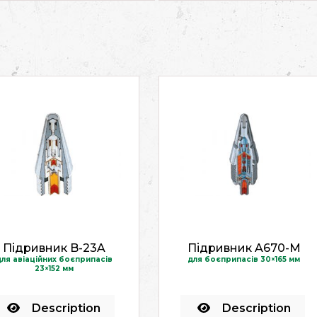
Підривник B-23A
Підривник A670-M
ля авіаційних боєприпасів
для боєприпасів 30×165 мм
23×152 мм
Description
Description