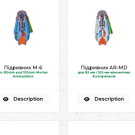
Підривник M-6
Підривник AR-MD
or 82mm and 120mm Mortar
для 82-мм і 120-мм мінометних
Ammunition
боєприпасів
Description
Description