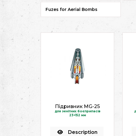
Fuzes for Aerial Bombs
Підривник MG-25
для зенітних боєприпасів
д
23×152 мм
Description