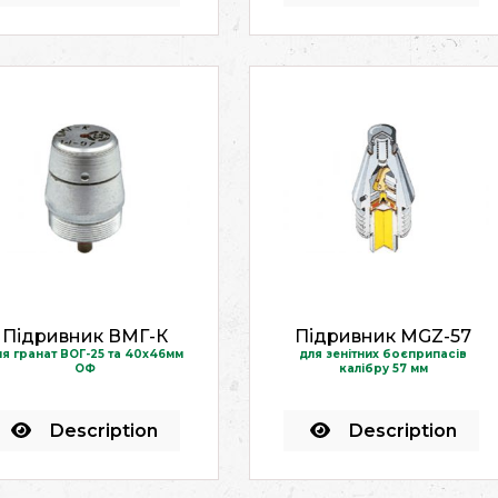
Підривник ВМГ-К
Підривник MGZ-57
ля гранат ВОГ-25 та 40х46мм
для зенітних боєприпасів
ОФ
калібру 57 мм
Description
Description