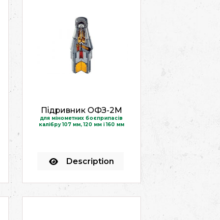
Підривник ОФЗ-2М
для мінометних боєприпасів
калібру 107 мм, 120 мм і 160 мм
Description