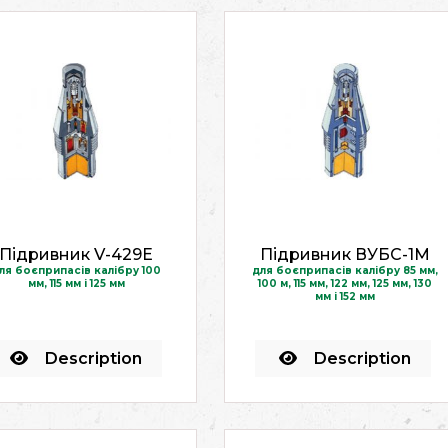
Підривник V-429E
Підривник ВУБС-1М
ля боєприпасів калібру 100
для боєприпасів калібру 85 мм,
мм, 115 мм і 125 мм
100 м, 115 мм, 122 мм, 125 мм, 130
мм і 152 мм
Description
Description