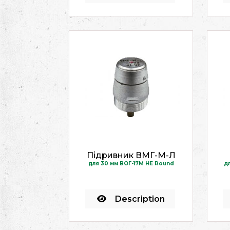
Підривник ВМГ-М-Л
для 30 мм ВОГ-17М HE Round
д
Description