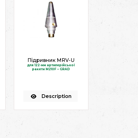
Підривник MRV-U
для 122-мм артилерійської
ракети M210F – GRAD
Description