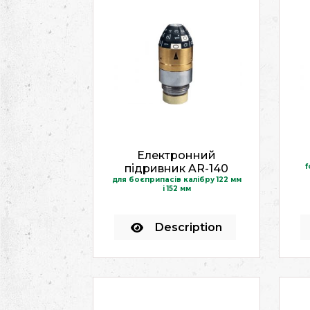
Електронний
підривник AR-140
f
для боєприпасів калібру 122 мм
і 152 мм
Description