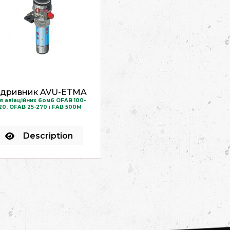
ідривник AVU-ETMA
я авіаційних бомб OFAB 100-
20, OFAB 25-270 і FAB 500M
Description