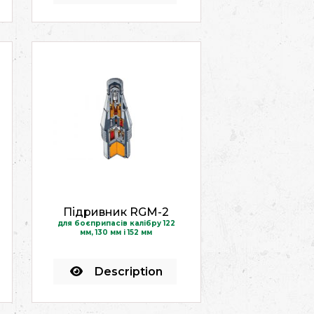
Підривник RGM-2
для боєприпасів калібру 122
мм, 130 мм і 152 мм
Description