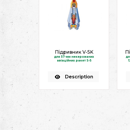
Підривник V-5K
П
для 57-мм некерованих
дл
авіаційних ракет S-5
1
Description