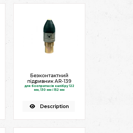
Безконтактний
підривник AR-139
для боєприпасів калібру 122
мм, 130 мм і 152 мм
Description