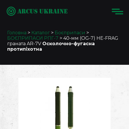
Головна
>
Каталог
>
Боєприпаси
>
БОЄПРИПАСИ РПГ-7
>
40-мм (OG-7) HE-FRAG
граната AR-7V
Осколочно-фугасна
протипіхотна