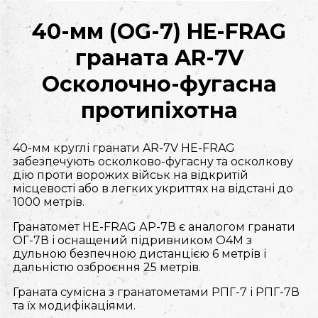
40-мм (OG-7) HE-FRAG
граната AR-7V
Осколочно-фугасна
протипіхотна
40-мм круглі гранати AR-7V HE-FRAG
забезпечують осколково-фугасну та осколкову
дію проти ворожих військ на відкритій
місцевості або в легких укриттях на відстані до
1000 метрів.
Гранатомет HE-FRAG АР-7В є аналогом гранати
ОГ-7В і оснащений підривником О4М з
дульною безпечною дистанцією 6 метрів і
дальністю озброєння 25 метрів.
Граната сумісна з гранатометами РПГ-7 і РПГ-7В
та їх модифікаціями.